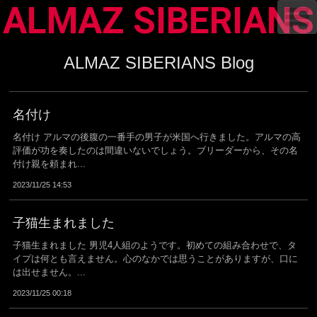
ALMAZ SIBERIANS
T
o
g
g
l
ALMAZ SIBERIANS Blog
e
n
a
v
i
名付け
g
a
名付け アルマの後腹の一番手の男子が米国へ行きました。アルマの高
t
評価が功を奏したのは間違いないでしょう。ブリーダーから、その名
i
o
付け親を頼まれ...
n
2023/11/25 14:53
子猫生まれました
子猫生まれました 男児4人組のようです。初めての組み合わせで、タ
イプは何とも言えません。心のなかでは思うことがありますが、口に
は出せません。...
2023/11/25 00:18